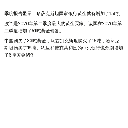
季度报告显示，哈萨克斯坦国家银行黄金储备增加了15吨。
波兰是2026年第二季度最大的黄金买家。该国在2026年第
二季度增加了51吨黄金储备。
中国购买了33吨黄金，乌兹别克斯坦购买了16吨，哈萨克
斯坦购买了15吨。约旦和捷克共和国的中央银行也分别增加
了6吨黄金储备。
全球各国央行在第二季度共购买了约289吨黄金，比2025年
同期增长了62%。去年同期，黄金购买量约为178吨。
世界黄金协会称，黄金需求的增长受到地缘政治不确定性、
本季度贵金属价格下跌，以及各国寻求国际储备多元化等因
素的影响。
根据该协会进行的一项调查，89%的央行行长预计未来一
年全球黄金储备量将会增加。45%的受访者表示，他们的
国家计划增加黄金储备。