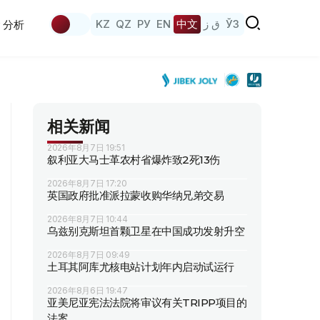
KZ
QZ
РУ
EN
中文
ق ز
ЎЗ
分析
相关新闻
2026年8月7日 19:51
叙利亚大马士革农村省爆炸致2死13伤
2026年8月7日 17:20
英国政府批准派拉蒙收购华纳兄弟交易
2026年8月7日 10:44
乌兹别克斯坦首颗卫星在中国成功发射升空
2026年8月7日 09:49
土耳其阿库尤核电站计划年内启动试运行
2026年8月6日 19:47
亚美尼亚宪法法院将审议有关TRIPP项目的
法案