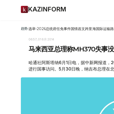
KAZINFORM
选举-2026
总统府
任免
事件
国情咨文
跨里海国际运输路
趋势:
06:57, 01 6月 2014
马来西亚总理称MH370失事
哈通社阿斯塔纳6月1日电，据中新网报道，20
进行国事访问。5月30日晚，纳吉布总理在