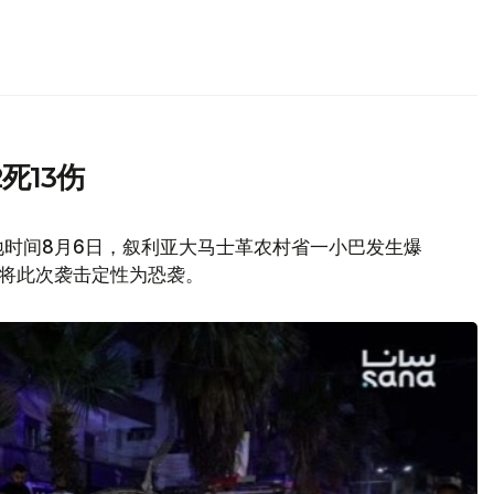
死13伤
地时间8月6日，叙利亚大马士革农村省一小巴发生爆
府将此次袭击定性为恐袭。