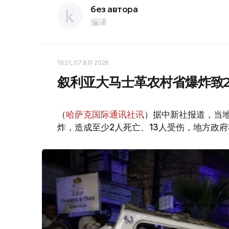
без автора
编译
19:51, 07 8月 2026
叙利亚大马士革农村省爆炸致2
（
哈萨克国际通讯社讯
）据中新社报道，当
炸，造成至少2人死亡、13人受伤，地方政