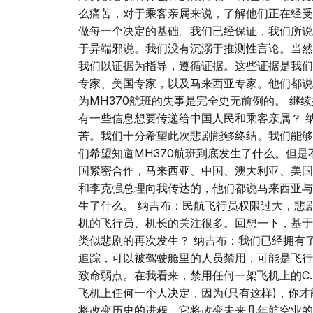
么痛苦，对于乘客亲属来说，了解他们正在经受
做每一个决定的基础。我们已经保证，我们所说
于异端邪说。我们没有沉溺于推测性言论。当然
我们以证据为指导，遵循证据。这些证据是我们
专家、美国专家，以及马来西亚专家。他们都说
为MH370航班的失事是完全史无前例的。 继
有一些信息想要传递给中国人民和乘客亲属？ 
苦。我们十分希望此次悲剧能够终结。我们能够
们希望知道MH370航班到底发生了什么。但
国紧密合作，马来西亚、中国、澳大利亚、美国
和李克强总理向我传达的，他们都说马来西亚与
生了什么。 纳吉布：民航飞行员权限过大，悲
机的飞行员、机长的关注很多。回想一下，基于
类似悲剧的再次发生？ 纳吉布：我们已经拥有
追踪，可以被驾驶舱里的人员禁用，可能是飞行
致命弱点。在我看来，禁用任何一架飞机上的C.A
飞机上任何一个人决定，因为(只有这样)，你
将改变历史的进程。它将改变未来几年航空业的