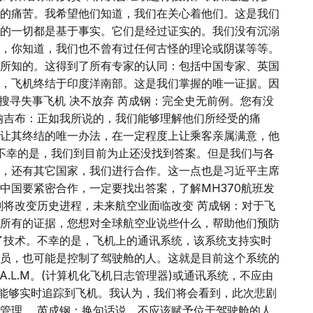
的痛苦。我希望他们知道，我们在关心着他们。这是我们
的一切都是基于事实。它们是经过证实的。我们没有沉溺
，你知道，我们也不曾有过任何古怪的理论或阴谋等等。
所知的。这得到了所有专家的认同：包括中国专家、英国
，飞机终结于印度洋南部。这是我们掌握的唯一证据。因
续搜寻失事飞机 决不放弃 芮成钢：完全史无前例。您有没
纳吉布：正如我所说的，我们能够理解他们所经受的痛
让其终结的唯一办法，在一定程度上让乘客亲属满意，他
是不幸的是，我们到目前为止还没找到答案。但是我们与各
，还有其它国家，我们进行合作。这一点也是习近平主席
中国要紧密合作，一定要找出答案，了解MH370航班发
剧将改变历史进程，未来航空业面临改变 芮成钢：对于飞
所有的证据，您想对全球航空业说些什么，帮助他们预防
了技术。不幸的是，飞机上的通讯系统，该系统支持实时
员，也可能是控制了驾驶舱的人。这就是目前这个系统的
.L.M。(计算机化飞机日志管理器)或通讯系统，不应由
才能够实时追踪到飞机。我认为，我们将会看到，此次悲剧
管理。 芮成钢：换句话说，不应该赋予位于驾驶舱的人