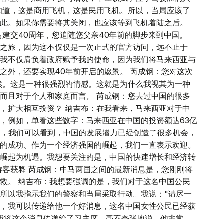
知道，这是商用飞机，这是民用飞机。所以，当局应该了
此。如果你需要将其关闭，也应该等到飞机着陆之后。
马建交40周年，您追随您父亲40年前的脚步来到中国。
之旅，因为这不仅仅是一次正式的官方访问，远不止于
我不仅肩负着政府赋予我的使命，因为我们将马来西亚与
之外，还要实现40年前开启的愿景。 芮成钢：您对这次
然。这是一种很强烈的情感。这就是为什么我视其为一种
而且对于个人和家庭而言。 芮成钢：您去过中国的很多
，扩大相互投资？ 纳吉布：在我看来，马来西亚对于中
，例如，单看这些数字：马来西亚在中国的投资额达63亿
此，我们可以看到，中国的发展潜力已经创造了很多机会，
的成功、作为一个经济强国的崛起，我们一直表示欢迎。
崛起为机遇。我想要关注的是，中国的快速增长和经济转
游客获释 芮成钢：中马两国之间的最新消息是，您刚刚将
救。 纳吉布：我想要强调的是，我们对于这名中国公民
所以我指示我们的警察和当局采取行动。我说："请尽一
，我可以传递给他一个好消息，这名中国女性公民已经获
我将这个消息传递给了习主席。毫不夸张地说，他非常、