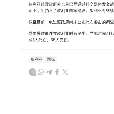
叙利亚过渡政府外长希巴尼通过社交媒体发文谴
企图，阻挡不了叙利亚国家建设。叙利亚将继续
截至目前，叙过渡政府尚未公布此次袭击的调查
恐怖爆炸事件在叙利亚时有发生。当地时间7月
成1人死亡、36人受伤。
叙利亚
国际
木合塔尔 哈力木拉
编译