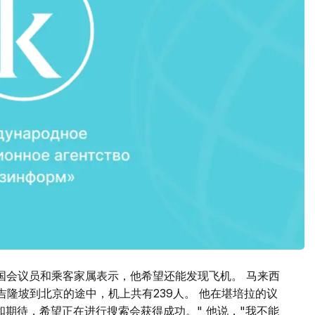
亚国会议员和乘客家属表示，他希望还能发现飞机。 马来西
在从吉隆坡到北京的途中，机上共有239人。 他在堪培拉的议
期待，希望正在进行搜索会获得成功。" 他说，"我不能