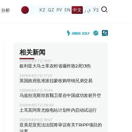
KZ
QZ
РУ
EN
中文
ق ز
ЎЗ
分析
相关新闻
2026年8月7日 19:51
叙利亚大马士革农村省爆炸致2死13伤
2026年8月7日 17:20
英国政府批准派拉蒙收购华纳兄弟交易
2026年8月7日 10:44
乌兹别克斯坦首颗卫星在中国成功发射升空
2026年8月7日 09:49
土耳其阿库尤核电站计划年内启动试运行
2026年8月6日 19:47
亚美尼亚宪法法院将审议有关TRIPP项目的
法案