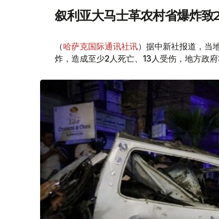
叙利亚大马士革农村省爆炸致2
（
哈萨克国际通讯社讯
）据中新社报道，当
炸，造成至少2人死亡、13人受伤，地方政