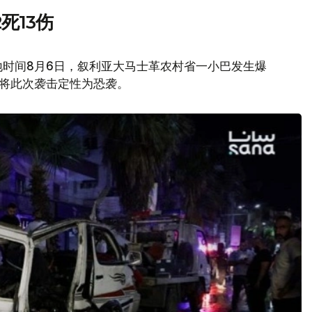
死13伤
地时间8月6日，叙利亚大马士革农村省一小巴发生爆
府将此次袭击定性为恐袭。