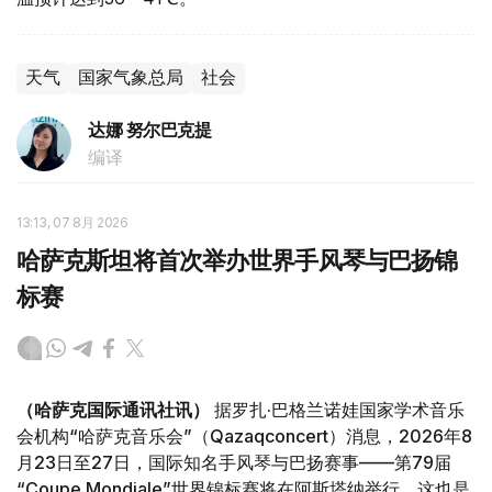
天气
国家气象总局
社会
达娜 努尔巴克提
编译
13:13, 07 8月 2026
哈萨克斯坦将首次举办世界手风琴与巴扬锦
标赛
（哈萨克国际通讯社讯）
据罗扎·巴格兰诺娃国家学术音乐
会机构“哈萨克音乐会”（Qazaqconcert）消息，2026年8
月23日至27日，国际知名手风琴与巴扬赛事——第79届
“Coupe Mondiale”世界锦标赛将在阿斯塔纳举行。这也是