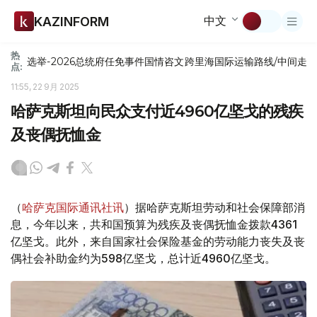
中文
KAZINFORM
热
选举-2026
总统府
任免
事件
国情咨文
跨里海国际运输路线/中间走
点:
11:55, 22 9月 2025
哈萨克斯坦向民众支付近4960亿坚戈的残疾
及丧偶抚恤金
（
哈萨克国际通讯社讯
）据哈萨克斯坦劳动和社会保障部消
息，今年以来，共和国预算为残疾及丧偶抚恤金拨款4361
亿坚戈。此外，来自国家社会保险基金的劳动能力丧失及丧
偶社会补助金约为598亿坚戈，总计近4960亿坚戈。