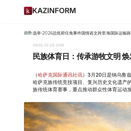
KAZINFORM
选举-2026
总统府
任免
事件
国情咨文
跨里海国际运输路
趋势:
09:00, 20 3月 2026
民族体育日：传承游牧文明 
（
哈萨克国际通讯社讯
）3月20日是纳乌鲁
哈萨克族传统竞技项目、复兴历史文化遗产
族传统体育赛事，重点推动群众性体育运动