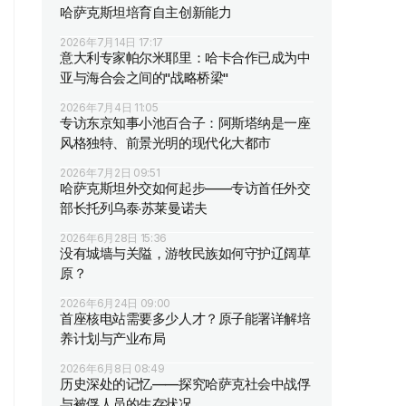
哈萨克斯坦培育自主创新能力
2026年7月14日 17:17
意大利专家帕尔米耶里：哈卡合作已成为中
亚与海合会之间的"战略桥梁"
2026年7月4日 11:05
专访东京知事小池百合子：阿斯塔纳是一座
风格独特、前景光明的现代化大都市
2026年7月2日 09:51
哈萨克斯坦外交如何起步——专访首任外交
部长托列乌泰·苏莱曼诺夫
2026年6月28日 15:36
没有城墙与关隘，游牧民族如何守护辽阔草
原？
2026年6月24日 09:00
首座核电站需要多少人才？原子能署详解培
养计划与产业布局
2026年6月8日 08:49
历史深处的记忆——探究哈萨克社会中战俘
与被俘人员的生存状况