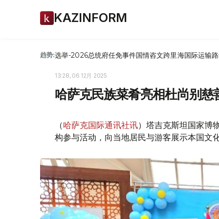
KAZINFORM
选举-2026
总统府
任免
事件
国情咨文
跨里海国际运输路
趋势:
13:28, 06 12月 2025
哈萨克民族菜肴亮相杜尚别慈
（
哈萨克国际通讯社讯
）塔吉克斯坦国家博
构参与活动，向当地居民与游客展示本国文