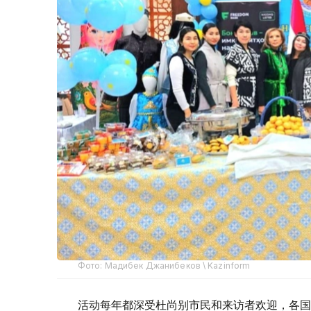
Фото: Мадибек Джанибеков \ Kazinform
活动每年都深受杜尚别市民和来访者欢迎，各国