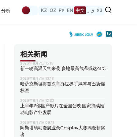
KZ
QZ
РУ
EN
中文
ق ز
ЎЗ
分析
相关新闻
2026年8月7日 15:13
新一轮高温天气来袭 多地最高气温或达41℃
2026年8月7日 13:13
哈萨克斯坦将首次举办世界手风琴与巴扬锦
标赛
2026年8月7日 12:32
上半年6部国产影片在全国公映 国家持续推
动电影产业发展
2026年8月7日 09:12
阿斯塔纳动漫展业余Cosplay大赛揭晓获奖
者