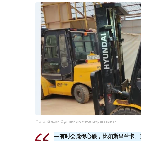
Фото: Әділхан Сұлтанның жеке мұрағатынан
—有时会觉得心酸，比如斯里兰卡、