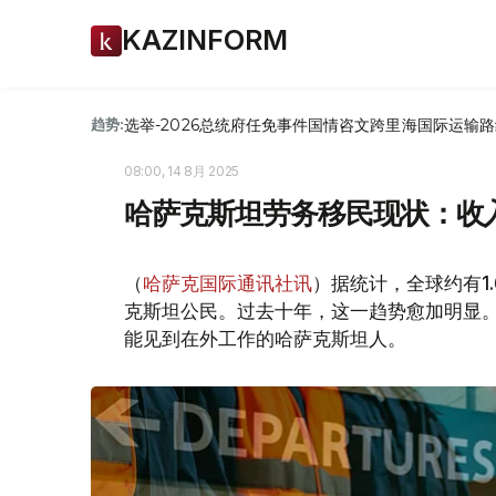
KAZINFORM
选举-2026
总统府
任免
事件
国情咨文
跨里海国际运输路
趋势:
08:00, 14 8月 2025
哈萨克斯坦劳务移民现状：收
（
哈萨克国际通讯社讯
）据统计，全球约有1
克斯坦公民。过去十年，这一趋势愈加明显
能见到在外工作的哈萨克斯坦人。