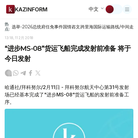
中文
KAZINFORM
热
选举-2026
总统府
任免
事件
国情咨文
跨里海国际运输路线/中间走
点:
13:18, 11 2月 2018
“进步MS-08”货运飞船完成发射前准备 将于
今日发射
哈通社/拜科努尔/2月11日 - 拜科努尔航天中心第31号发射
场已经基本完成了"进步MS-08"货运飞船的发射前准备工
序。