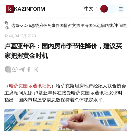
中文
KAZINFORM
热
选举-2026
总统府
任免
事件
国情咨文
跨里海国际运输路线/中间走
点:
12:46, 04 12月 2023
卢基亚年科：国内房市季节性降价，建议买
家把握黄金时机
（
哈萨克国际通讯社讯
）哈萨克斯坦房地产经纪人联合协会
主席顾问尼娜·卢基亚年科在接受哈萨克国际通讯社采访时
指出，国内市房屋交易总数保持着总体稳定水平。