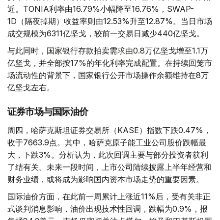
近。TONIA利率由16.79%小幅降至16.76%，SWAP-
1D（隔夜掉期）收益率则由12.53%升至12.87%。当日市场
成交规模为6311亿坚戈，较前一交易日减少440亿坚戈。
与此同时，国家银行存款拍卖需求由0.8万亿坚戈增至1.1万
亿坚戈，并全部按17%的年化利率完成配置。在持续回笼市
场流动性的背景下，国家银行公开市场操作余额维持在8万
亿坚戈左右。
证券市场与国际油价
周四，哈萨克斯坦证券交易所（KASE）指数下跌0.47%，
收于7663.9点。其中，哈萨克原子能工业公司股价跌幅最
大，下跌3%。分析认为，此次回调主要与部分投资者获利
了结有关。未来一段时间，上市公司陆续披露上半年经营和
财务业绩，或将成为影响国内资本市场走势的重要因素。
国际油价方面，在此前一周累计上涨近11%后，受有关非正
式谈判消息影响，油价出现技术性回调，跌幅为0.9%，报