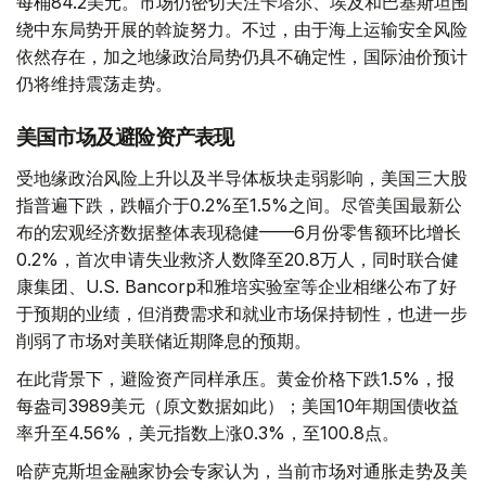
每桶84.2美元。市场仍密切关注卡塔尔、埃及和巴基斯坦围
绕中东局势开展的斡旋努力。不过，由于海上运输安全风险
依然存在，加之地缘政治局势仍具不确定性，国际油价预计
仍将维持震荡走势。
美国市场及避险资产表现
受地缘政治风险上升以及半导体板块走弱影响，美国三大股
指普遍下跌，跌幅介于0.2%至1.5%之间。尽管美国最新公
布的宏观经济数据整体表现稳健——6月份零售额环比增长
0.2%，首次申请失业救济人数降至20.8万人，同时联合健
康集团、U.S. Bancorp和雅培实验室等企业相继公布了好
于预期的业绩，但消费需求和就业市场保持韧性，也进一步
削弱了市场对美联储近期降息的预期。
在此背景下，避险资产同样承压。黄金价格下跌1.5%，报
每盎司3989美元（原文数据如此）；美国10年期国债收益
率升至4.56%，美元指数上涨0.3%，至100.8点。
哈萨克斯坦金融家协会专家认为，当前市场对通胀走势及美