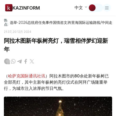
中文
KAZINFORM
热
选举-2026
总统府
任免
事件
国情咨文
跨里海国际运输路线/中间走
点:
21:37, 20 12月 2024
阿拉木图新年枞树亮灯，瑞雪相伴梦幻迎新
年
（
哈萨克国际通讯社讯
）阿拉木图市的80余处新年枞树已
全部亮灯，其中主新年枞树的亮灯仪式在阿拜广场隆重举
行，为城市注入浓厚的节日气氛。