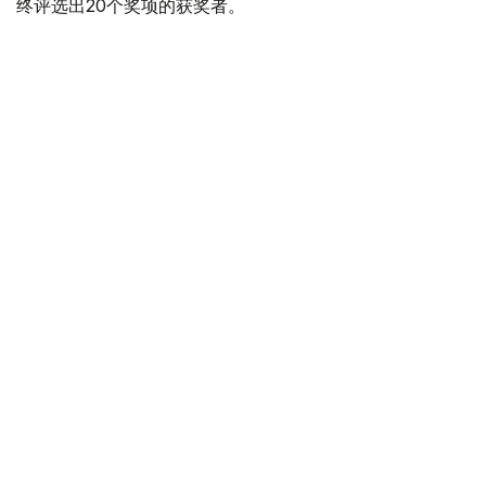
终评选出20个奖项的获奖者。
俄罗斯选手斩获450万坚戈大奖
本届大赛最高奖项——Comic Con Astana 2026“竞技场冠
军”由俄罗斯Cosplayer Frau_Haku获得，并赢得450万坚
戈奖金。
她以电子游戏《博德之门3》（Baldur's Gate 3）中的莱埃
泽尔（Lae'zel）为原型，身着“死神的拥抱”（Reaper's
Embrace）盔甲造型登台。