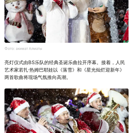
Фото: акимат Алматы
亮灯仪式由BS乐队的经典圣诞乐曲拉开序幕。接着，人民
艺术家若扎·热姆巴耶娃以《落雪》和《星光灿烂迎新年》
两首歌曲将现场气氛推向高潮。