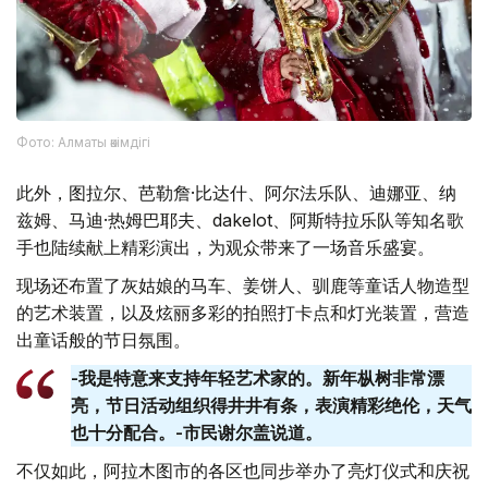
Фото: Алматы әкімдігі
此外，图拉尔、芭勒詹·比达什、阿尔法乐队、迪娜亚、纳
兹姆、马迪·热姆巴耶夫、dakelot、阿斯特拉乐队等知名歌
手也陆续献上精彩演出，为观众带来了一场音乐盛宴。
现场还布置了灰姑娘的马车、姜饼人、驯鹿等童话人物造型
的艺术装置，以及炫丽多彩的拍照打卡点和灯光装置，营造
出童话般的节日氛围。
-我是特意来支持年轻艺术家的。新年枞树非常漂
亮，节日活动组织得井井有条，表演精彩绝伦，天气
也十分配合。-市民谢尔盖说道。
不仅如此，阿拉木图市的各区也同步举办了亮灯仪式和庆祝