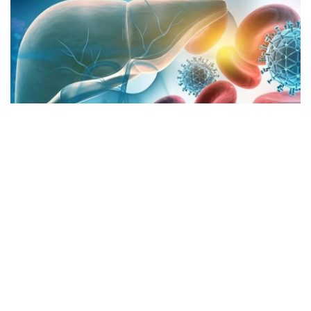
Фото: Министерство здравоохранения РК
阿斯塔纳市卫生与流行病学监督局副局长詹娜·普拉利耶娃
介绍，今年前7个月，阿斯塔纳急性乙型病毒性肝炎发病率
为每10万人0.38例，同比下降28%，其中14岁以下儿童报
告1例病例。
同期，当地共报告14例急性丙型病毒性肝炎病例，未发现儿
童感染病例，发病率为每10万人0.89例，较去年同期上升
1.4倍。