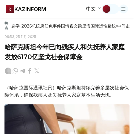
中文
KAZINFORM
热
选举-2026
总统府
任免
事件
国情咨文
跨里海国际运输路线/中间走
点:
09:53, 25 11月 2025
哈萨克斯坦今年已向残疾人和失抚养人家庭
发放6170亿坚戈社会保障金
（哈萨克国际通讯社讯）哈萨克斯坦持续完善多层次社会保
障体系，确保残疾人及失抚养人家庭基本生活无忧。