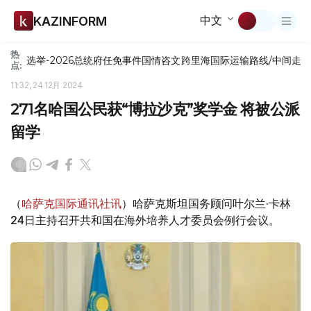
中文
KAZINFORM
热
选举-2026
总统府
任免
事件
国情咨文
跨里海国际运输路线/中间走
点:
11:32, 24 12月 2024
271名哈国公民获“博拉沙克”奖学金 将被公派
留学
（
哈萨克国际通讯社讯
）哈萨克斯坦国务顾问叶尔兰·卡林
24日主持召开共和国在海外培养人才委员会例行会议。