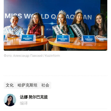
Фото: Александр Павский / Kazinform
文化
哈萨克斯坦
社会
达娜 努尔巴克提
编译