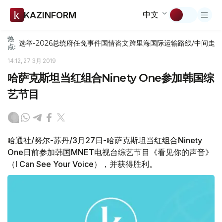
中文
KAZINFORM
热
选举-2026
总统府
任免
事件
国情咨文
跨里海国际运输路线/中间走
点:
14:12, 27 3月 2019
哈萨克斯坦当红组合Ninety One参加韩国综
艺节目
哈通社/努尔-苏丹/3月27日-哈萨克斯坦当红组合Ninety
One日前参加韩国MNET电视台综艺节目《看见你的声音》
（I Can See Your Voice），并获得胜利。