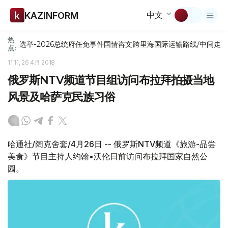
中文
KAZINFORM
热
选举-2026
总统府
任免
事件
国情咨文
跨里海国际运输路线/中间走
点:
11:11, 26 4月 2018
俄罗斯NTV频道节目组访问布拉拜拍摄当地
风景及哈萨克民族习俗
哈通社/阔克舍套/4月26日 -- 俄罗斯NTV频道《旅游-品尝
美食》节目主持人约翰•沃伦日前访问布拉拜国家自然公
园。