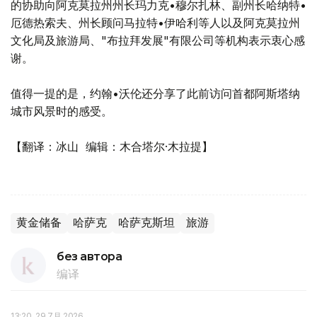
的协助向阿克莫拉州州长玛力克•穆尔扎林、副州长哈纳特•
厄德热索夫、州长顾问马拉特•伊哈利等人以及阿克莫拉州
文化局及旅游局、"布拉拜发展"有限公司等机构表示衷心感
谢。
值得一提的是，约翰•沃伦还分享了此前访问首都阿斯塔纳
城市风景时的感受。
【翻译：冰山 编辑：木合塔尔·木拉提】
黄金储备
哈萨克
哈萨克斯坦
旅游
без автора
编译
13:20, 29 7月 2026