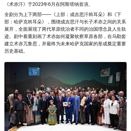
《术赤汗》于2023年6月在阿斯塔纳首演。
全剧分为上下两部——《上部：成吉思汗斡耳朵》和《下
部：哈萨克斡耳朵》，围绕成吉思汗与长子术赤之间的关系
展开，全面展现了两代草原统治者不同的治国理念及人生轨
迹。剧中着重刻画了术赤如何凝聚钦察草原各部，在乌勒套
建立术赤兀鲁思，并最终为未来哈萨克国家的形成奠定重要
历史基础。