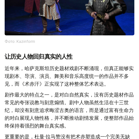
Фото: Kazinform
让历史人物回归真实的人性
近年来，哈萨克斯坦历史题材戏剧不断涌现，但真正能够实
现剧本、导演、演员、舞美和音乐高度统一的作品并不多
见，而《术赤汗》正实现了这种整体艺术表达。
剧作最大的特点之一，是对白自然真实，没有历史题材作品
常见的夸张说教与刻意煽情。剧中人物虽然生活在十三世
纪，却没有刻意追求晦涩古奥的语言，而是通过富有生命力
的对白展现人物性格，并不断推动剧情发展，使整部作品始
终保持着强烈的舞台真实感。
更重要的是，杜曼·拉马赞没有把术赤塑造成一个完美无缺