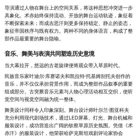
导演通过人物在舞台上的空间关系，将这种思想冲突进一步
具象化。术赤始终保持流动、开放的舞台运动轨迹，象征着
不断探索未来；而成吉思汗则更多保持稳定、静止的姿态，
象征帝国秩序与既有权力。两种不同的身体语言，构成了整
部作品最重要的舞台隐喻。
音乐、舞美与表演共同塑造历史意境
当大幕拉开，悠远的古老旋律便将观众带入草原时代。
民族音乐家叶迪尔·库赛诺夫和凯拉特·托基姆别托夫创作的
音乐，并不仅仅承担背景作用，而成为整部作品叙事的重要
组成部分。古突厥音乐元素与人物心理活动相互交织，使听
觉空间与视觉空间融为统一整体。
舞美设计同样令人印象深刻。舞台设计师叶尔兰·图亚科夫
充分利用现代剧场技术，通过LED屏幕、灯光、舞台机械和
服装设计，成功营造出广阔的钦察草原历史氛围。凭借《术
赤汗》的服装设计，他荣获哈萨克斯坦戏剧评论家协会