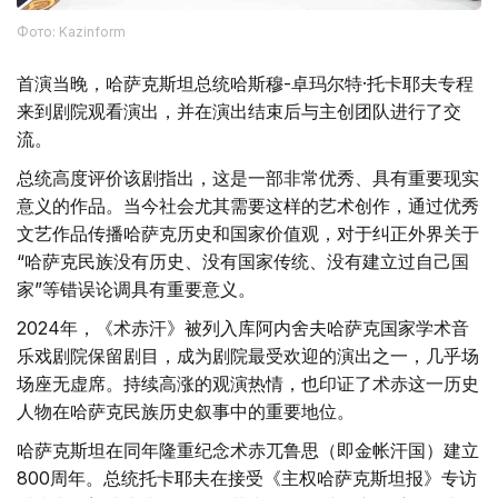
Фото: Kazinform
首演当晚，哈萨克斯坦总统哈斯穆-卓玛尔特·托卡耶夫专程
来到剧院观看演出，并在演出结束后与主创团队进行了交
流。
总统高度评价该剧指出，这是一部非常优秀、具有重要现实
意义的作品。当今社会尤其需要这样的艺术创作，通过优秀
文艺作品传播哈萨克历史和国家价值观，对于纠正外界关于
“哈萨克民族没有历史、没有国家传统、没有建立过自己国
家”等错误论调具有重要意义。
2024年，《术赤汗》被列入库阿内舍夫哈萨克国家学术音
乐戏剧院保留剧目，成为剧院最受欢迎的演出之一，几乎场
场座无虚席。持续高涨的观演热情，也印证了术赤这一历史
人物在哈萨克民族历史叙事中的重要地位。
哈萨克斯坦在同年隆重纪念术赤兀鲁思（即金帐汗国）建立
800周年。总统托卡耶夫在接受《主权哈萨克斯坦报》专访