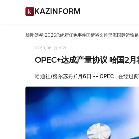
KAZINFORM
选举-2026
总统府
任免
事件
国情咨文
跨里海国际运输路
趋势:
07:58, 06 1月 2021
OPEC+达成产量协议 哈国2
哈通社/努尔苏丹/1月6日 -- OPEC+在