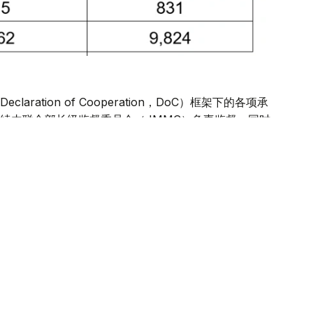
ation of Cooperation，DoC）框架下的各项承
续由联合部长级监督委员会（JMMC）负责监督。同时，
超额产量的补偿任务。
67次会议上，沙特阿拉伯、俄罗斯、伊拉克、科威特、哈
表还就全球石油市场形势进行了讨论，并重申将继续履行
确保能源持续供应具有重要意义。同时，与会代表对能源
复需要投入大量时间和资金，可能对能源供应造成影响，
场形势的会议计划于2026年9月6日举行。