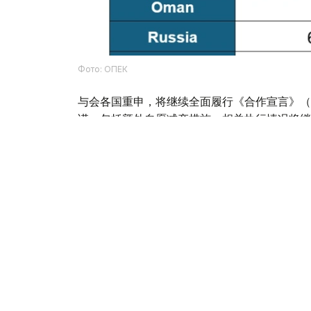
Фото: ОПЕК
与会各国重申，将继续全面履行《合作宣言》（Declar
诺，包括额外自愿减产措施。相关执行情况将继
各方再次表示，将全面完成自2024年1月以来
此外，在联合部长级监督委员会（JMMC）第
萨克斯坦、尼日利亚、阿尔及利亚和委内瑞拉代
《合作宣言》，共同维护国际能源市场稳定。
委员会强调，保障国际海上运输通道安全，对于
基础设施遭受袭击表示关切，认为受损设施的修
并进一步加剧市场波动。
欧佩克表示，欧佩克+七国下一次评估国际石油市