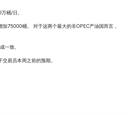
0万桶/日。
加75000桶。 对于这两个最大的非OPEC产油国而言，
达成一致。
于交易员本周之前的预期。