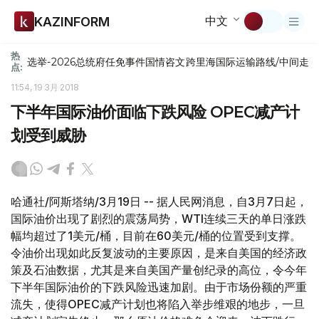
中文
KAZINFORM
热
选举-2026
总统府
任免
事件
国情咨文
跨里海国际运输路线/中间走
点:
11:54, 19 3月 2018
下半年国际油价面临下跌风险 OPEC减产计
划受到威胁
哈通社/阿斯塔纳/3月19日 -- 据人民网消息，自3月7日起，
国际油价出现了剧烈的震荡局势，WTI连续三天的单日涨跌
幅均超过了1美元/桶，目前在60美元/桶的位置受到支撑。
令油价出现如此反复波动的主要原因，是来自美国的经济政
策及石油数据，尤其是来自美国产量创纪录的高位，令今年
下半年国际油价的下跌风险迅速加剧。由于市场份额的严重
流失，使得OPEC减产计划也将陷入举步维艰的地步，一旦