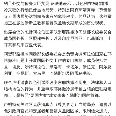
约旦外交与侨务大臣艾曼·萨法迪表示，以色列在东耶路撒
冷采取的行动已使当地局势，特别是阿克萨清真寺（尊贵禁
寺）周边局势达到前所未有的危险程度。约旦认为，这些举
措正在威胁伊斯兰教和基督教圣地长期形成的历史现状。
出席会议的包括阿拉伯国家联盟耶路撒冷问题部长级委员会
成员国外长、阿盟秘书长，以及印度尼西亚、巴基斯坦、土
耳其和马来西亚代表。
阿盟耶路撒冷问题部长级委员会是负责协调阿拉伯国家在耶
路撒冷问题上开展国际外交工作的专门机制，成员包括约
旦、埃及、沙特阿拉伯、摩洛哥、卡塔尔、伊拉克、阿尔及
利亚、突尼斯、索马里、巴勒斯坦及阿盟秘书长。
联合声明谴责以色列试图改变东耶路撒冷历史、法律和人口
结构地位的行为，并重申东耶路撒冷属于被占领的巴勒斯坦
领土，是按照“两国方案”建立未来巴勒斯坦国的首都。
声明特别关注阿克萨清真寺（尊贵禁寺）当前局势，谴责以
色列政府官员和定居者频繁进入圣殿区域、限制信众进入、