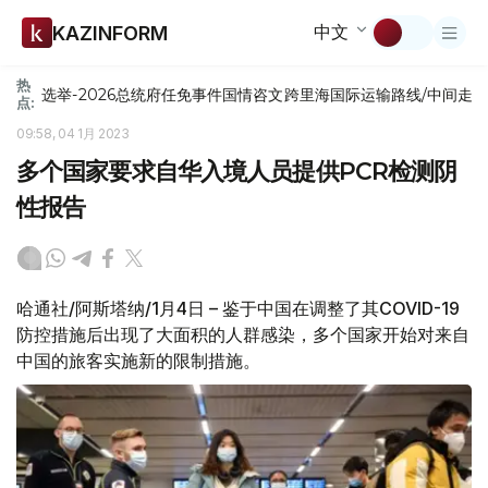
中文
KAZINFORM
热
选举-2026
总统府
任免
事件
国情咨文
跨里海国际运输路线/中间走
点:
09:58, 04 1月 2023
多个国家要求自华入境人员提供PCR检测阴
性报告
哈通社/阿斯塔纳/1月4日 – 鉴于中国在调整了其COVID-19
防控措施后出现了大面积的人群感染，多个国家开始对来自
中国的旅客实施新的限制措施。