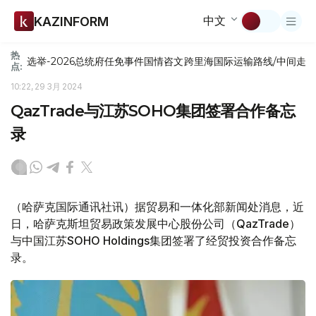
中文
KAZINFORM
热
选举-2026
总统府
任免
事件
国情咨文
跨里海国际运输路线/中间走
点:
10:22, 29 3月 2024
QazTrade与江苏SOHO集团签署合作备忘
录
（哈萨克国际通讯社讯）据贸易和一体化部新闻处消息，近
日，哈萨克斯坦贸易政策发展中心股份公司（QazTrade）
与中国江苏SOHO Holdings集团签署了经贸投资合作备忘
录。