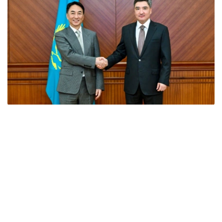
Фото: Үкімет
会谈中，双方探讨了能源领域长期合作的前景，特别是开发
环保型航空燃料（可持续航空燃料，SAF）、引进智能能源
解决方案和现代储能系统等问题。
此外，特别关注了阿拉套市首个实验性试点项目的启动。
- 《阿拉套市特殊法律制度宪法》为投资者提供清晰
的法律保障、稳定的税收环境和“一站式”服务。阿拉
套​​市可成为技术本地化和发展经验的试点平台。政府