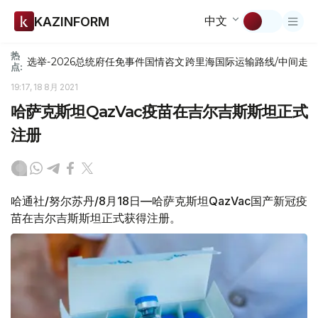
中文
KAZINFORM
热
选举-2026
总统府
任免
事件
国情咨文
跨里海国际运输路线/中间走
点:
19:17, 18 8月 2021
哈萨克斯坦QazVac疫苗在吉尔吉斯斯坦正式
注册
哈通社/努尔苏丹/8月18日—哈萨克斯坦QazVac国产新冠疫
苗在吉尔吉斯斯坦正式获得注册。