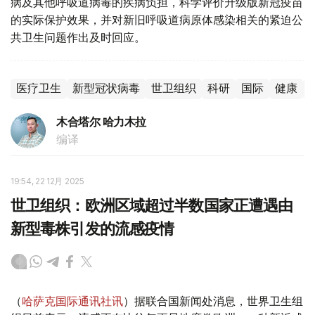
病及其他呼吸道病毒的疾病负担，科学评价升级版新冠疫苗
的实际保护效果，并对新旧呼吸道病原体感染相关的紧迫公
共卫生问题作出及时回应。
医疗卫生
新型冠状病毒
世卫组织
科研
国际
健康
木合塔尔 哈力木拉
编译
19:54, 22 12月 2025
世卫组织：欧洲区域超过半数国家正遭遇由
新型毒株引发的流感疫情
（
哈萨克国际通讯社讯
）据联合国新闻处消息，世界卫生组