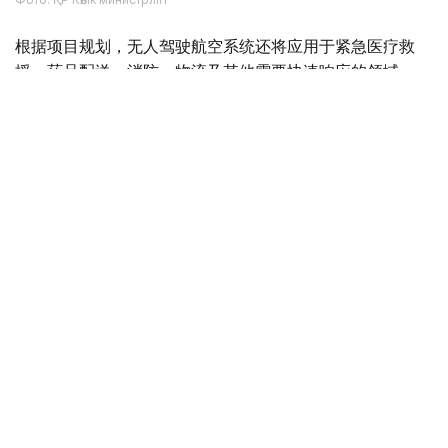
根据项目规划，无人驾驶航空系统还将应用于紧急医疗救
援、药品配送、消防、物流及其他需要快速响应的领域。
Фото: Министерство транспорта РК
与此同时，哈萨克斯坦计划分阶段推进载人无人驾驶航空系
统本地化生产。这将有助于发展高技术装备制造业、创造新