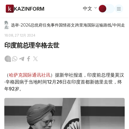
中文
KAZINFORM
热
选举-2026
总统府
任免
事件
国情咨文
跨里海国际运输路线/中间走
点:
16:08, 27 12月 2024
印度前总理辛格去世
（
哈萨克国际通讯社讯
）据新华社报道，印度前总理曼莫汉
·辛格因病于当地时间12月26日在印度首都新德里去世，终
年92岁。