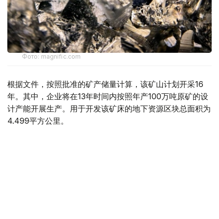
Фото: magnific.com
根据文件，按照批准的矿产储量计算，该矿山计划开采16
年。其中，企业将在13年时间内按照年产100万吨原矿的设
计产能开展生产。用于开发该矿床的地下资源区块总面积为
4.499平方公里。
“矿山总体生产能力确定为年产100万吨，之后产量
将逐步下降。根据设计阶段确定的矿产储量，矿山使
用年限为16年。其中，自按照设计产能（年产100万
吨）启动采矿作业之日起，矿山将运行13年。”文件
指出。
值得一提的是，矿产开采计划于2028年启动。在此之前，
项目方计划建设用于加工开采矿石的选矿厂，同时开展为期