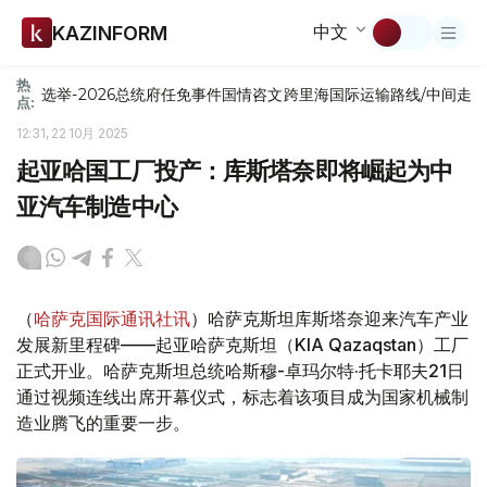
中文
KAZINFORM
热
选举-2026
总统府
任免
事件
国情咨文
跨里海国际运输路线/中间走
点:
12:31, 22 10月 2025
起亚哈国工厂投产：库斯塔奈即将崛起为中
亚汽车制造中心
（
哈萨克国际通讯社讯
）哈萨克斯坦库斯塔奈迎来汽车产业
发展新里程碑——起亚哈萨克斯坦（KIA Qazaqstan）工厂
正式开业。哈萨克斯坦总统哈斯穆-卓玛尔特·托卡耶夫21日
通过视频连线出席开幕仪式，标志着该项目成为国家机械制
造业腾飞的重要一步。