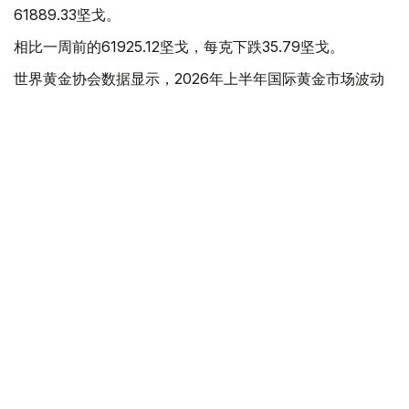
61889.33坚戈。
相比一周前的61925.12坚戈，每克下跌35.79坚戈。
世界黄金协会数据显示，2026年上半年国际黄金市场波动
明显。今年1月，国际金价曾12次刷新历史纪录，最高升至
每金衡盎司5405美元；但到6月，金价一度回落至每金衡盎
司4002美元。
世界黄金协会表示，下半年黄金价格走势将主要受到地缘政
治局势、利率变化以及投资者市场情绪等因素影响。
在当前市场环境保持不变的情况下，预计到今年年底，国际
金价将围绕每金衡盎司4100美元上下约5%的区间波动。
黄金储备
经济
木合塔尔 木拉提
编译