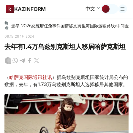
中文
KAZINFORM
热
选举-2026
总统府
任免
事件
国情咨文
跨里海国际运输路线/中间走
点:
09:15, 29 1月 2024
去年有1.4万乌兹别克斯坦人移居哈萨克斯坦
（
哈萨克国际通讯社讯
）据乌兹别克斯坦国家统计局公布的
数据，去年，有1.73万乌兹别克斯坦人选择移居其他国家。