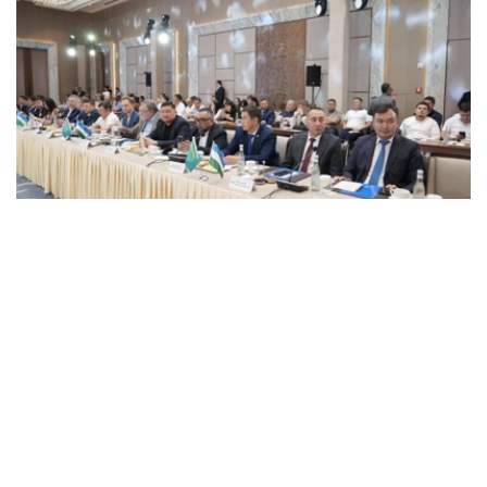
Фото: Атамекен
“阿塔梅肯”国家企业家协会董事会主席哈纳特·沙尔拉帕耶
夫、哈萨克斯坦驻乌兹别克斯坦大使耶尔阿勒·托赫詹诺
夫、乌兹别克斯坦工商会主席达夫龙·瓦哈博夫以及两国工
商界代表出席论坛。
沙尔拉帕耶夫表示，近年来，“阿塔梅肯”国家企业家协会持
续推动哈乌两国投资项目合作，促进双边贸易往来，并为企