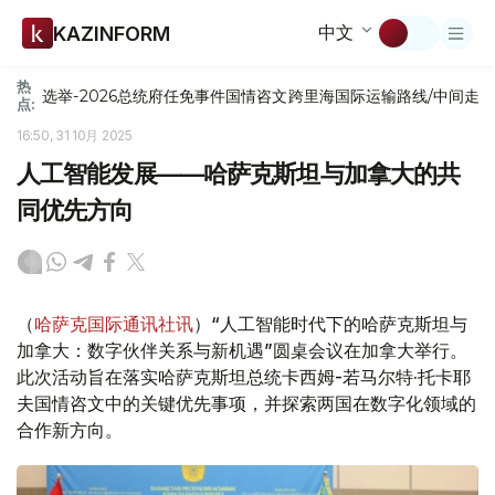
中文
KAZINFORM
热
选举-2026
总统府
任免
事件
国情咨文
跨里海国际运输路线/中间走
点:
16:50, 31 10月 2025
人工智能发展——哈萨克斯坦与加拿大的共
同优先方向
（
哈萨克国际通讯社讯
）“人工智能时代下的哈萨克斯坦与
加拿大：数字伙伴关系与新机遇”圆桌会议在加拿大举行。
此次活动旨在落实哈萨克斯坦总统卡西姆-若马尔特·托卡耶
夫国情咨文中的关键优先事项，并探索两国在数字化领域的
合作新方向。