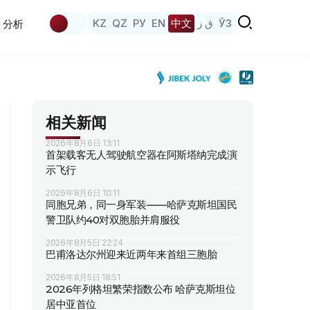
KZ
QZ
РУ
EN
中文
ق ز
ЎЗ
分析
相关新闻
2026年8月6日 13:11
首架载客无人驾驶航空器在阿斯塔纳完成演
示飞行
2026年8月6日 10:11
同胞兄弟，同一身军装——哈萨克斯坦国民
警卫队约40对双胞胎并肩服役
2026年8月5日 22:24
巴甫洛达尔州迎来近两年来首组三胞胎
2026年8月5日 18:51
2026年列格坦繁荣指数公布 哈萨克斯坦位
居中亚首位