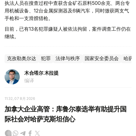
执法人员在搜查过程中查获含金矿石原料500余克、两台专
用机械设备、12台金属探测器及6辆汽车，同时缴获两支气
手枪和一支滑膛猎枪。
目前，已有13名犯罪嫌疑人被依法拘留，案件调查工作仍在
继续。
克孜勒奥尔达
犯罪
法律与秩序
国家安全委员会
哈萨
木合塔尔 木拉提
编译
11:32, 07 8月 2026
加拿大企业高管：库鲁尔泰选举有助提升国
际社会对哈萨克斯坦信心