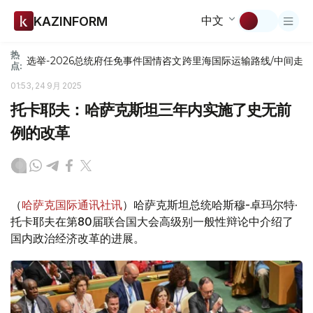
中文
KAZINFORM
热
选举-2026
总统府
任免
事件
国情咨文
跨里海国际运输路线/中间走
点:
01:53, 24 9月 2025
托卡耶夫：哈萨克斯坦三年内实施了史无前
例的改革
（
哈萨克国际通讯社讯
）哈萨克斯坦总统哈斯穆-卓玛尔特·
托卡耶夫在第80届联合国大会高级别一般性辩论中介绍了
国内政治经济改革的进展。