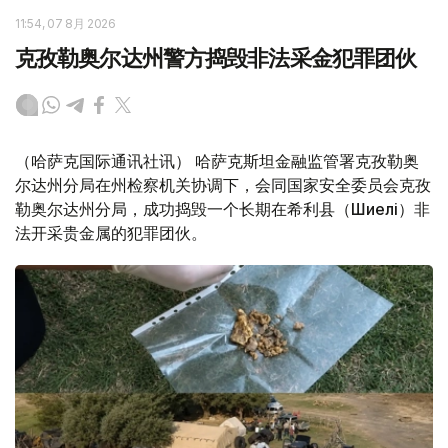
11:54, 07 8月 2026
克孜勒奥尔达州警方捣毁非法采金犯罪团伙
（哈萨克国际通讯社讯） 哈萨克斯坦金融监管署克孜勒奥
尔达州分局在州检察机关协调下，会同国家安全委员会克孜
勒奥尔达州分局，成功捣毁一个长期在希利县（Шиелі）非
法开采贵金属的犯罪团伙。