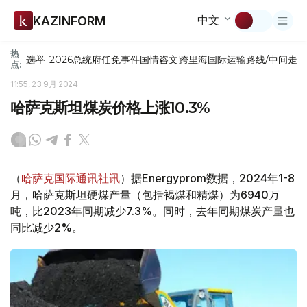
中文
KAZINFORM
热
选举-2026
总统府
任免
事件
国情咨文
跨里海国际运输路线/中间走
点:
11:55, 23 9月 2024
哈萨克斯坦煤炭价格上涨10.3%
（
哈萨克国际通讯社讯
）据Energyprom数据，2024年1-8
月，哈萨克斯坦硬煤产量（包括褐煤和精煤）为6940万
吨，比2023年同期减少7.3%。同时，去年同期煤炭产量也
同比减少2%。