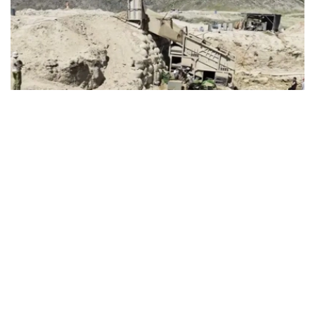
Фото: ҚМА
据介绍，哈萨克斯坦金融监管署东哈州分局联合国家安全委
员会东哈州分局及专业自然资源保护检察机关，在马尔卡阔
勒区阿克布拉克村附近开展联合行动，成功捣毁一个在未取
得任何许可文件情况下非法开采黄金矿石的团伙。
调查显示，该团伙长期非法开采和加工含金矿石，导致当地
生态环境遭受严重破坏，包括土壤表层遭到破坏、地貌发生
改变以及河道受损。