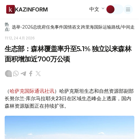
中文
KAZINFORM
热
选举-2026
总统府
任免
事件
国情咨文
跨里海国际运输路线/中间走
点:
11:12, 24 4月 2026
生态部：森林覆盖率升至5.1% 独立以来森林
面积增加近700万公顷
（
哈萨克国际通讯社讯
）哈萨克斯坦生态和自然资源部副部
长努尔兰·库尔马拉耶夫23日在区域生态峰会上透露，国内
森林资源版图正在持续扩张。