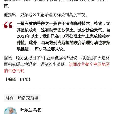
苗。
他指出，咸海地区生态治理同样受到高度重视。
—最有效的手段之一是在干涸湖底种植本土植物，尤
其是梭梭树，这有助于固沙保土、减少沙尘天气。自
2021年以来，我们已在110万公顷土地上完成梭梭树
种植。此外，与乌兹别克斯坦的联合治理行动也在持
续推进，-库尔马拉耶夫说。
据悉，哈方还提出了"中亚绿色屏障"倡议，拟通过扩大造林
面积减缓土地退化、遏制沙尘蔓延，
进而改善整个中亚地区
的生态气候
。
【编译：阿遥】
环保
哈萨克斯坦
叶尔兰 马赞