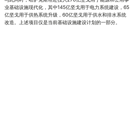
业基础设施现代化，其中145亿坚戈用于电力系统建设，65
亿坚戈用于供热系统升级，60亿坚戈用于供水和排水系统
改造。上述项目仅是当前基础设施建设计划的一部分。
多措并举推动高质量发展
总体来看，国际货币基金组织对哈萨克斯坦经济增长前景保
持稳定预期，而哈萨克斯坦今年上半年的经济运行数据也展
现出持续向好的发展态势。从实体经济提速、制造业扩张，
到投资持续增长和重大项目稳步推进，经济增长正获得多方
面支撑。
按照国家发展规划，哈萨克斯坦将继续推进经济多元化、制
造业升级、数字化转型和扩大投资。总统哈斯穆-卓玛尔特·
托卡耶夫曾多次强调，政府应把推动经济结构优化、发展高
附加值产业、建设数字化超级城市和创新产业集群作为重点
任务，不断增强国家经济竞争力，为构建更加可持续、更具
韧性的经济增长模式提供支撑。