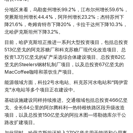
分地区来看，乌勒套州增长99.2%，江布尔州增长59.6%，
突厥斯坦州增长44.4%，阿拜州增长23.2%；杰特苏州下
降21.6%，奇姆肯特市下降20%，卡拉干达州下降10.3%，
北哈萨克斯坦州下降3.2%。
目前，哈萨克斯坦正推进一系列大型投资项目，包括总投资
513亿坚戈的阿克苏糖厂和科克苏糖厂现代化改造项目、总
投资1.3万亿坚戈的矿产采选综合体建设项目、总投资82亿
坚戈的Steelers钢材轧制厂项目，以及总投资67亿坚戈的
MacCoffee咖啡和茶饮生产项目。
能源领域方面，科拉2号水电站、科克苏河水电站和“阔伊雷
克”水电站等多个项目正在建设中。
基础设施建设同样持续推进。交通领域包括总投资466亿坚
戈、全长64公里的阿尔腾科利—热特根铁路区段升级改造
项目，以及总投资150亿坚戈的阿拉木图—塔勒德库尔干公
路改扩建项目。
与此同时，哈萨克斯坦还投入270亿坚戈用于能源和公用事