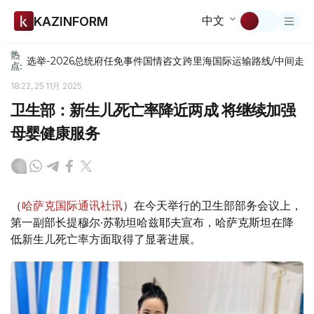
中文
KAZINFORM
热
选举-2026
总统府
任免
事件
国情咨文
跨里海国际运输路线/中间走
点:
18:22, 25 11月 2025
卫生部：新生儿死亡率降近两成 将继续加强
母婴健康服务
（
哈萨克国际通讯社讯
）在今天举行的卫生部部务会议上，
第一副部长提穆尔·苏勒坦哈兹耶夫宣布，哈萨克斯坦在降
低新生儿死亡率方面取得了显著进展。