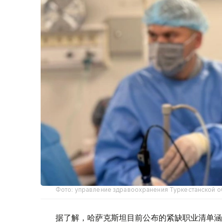
Фото: управление здравоохранения Туркестанской о
据了解，哈萨克斯坦目前公布的紧缺职业清单涵