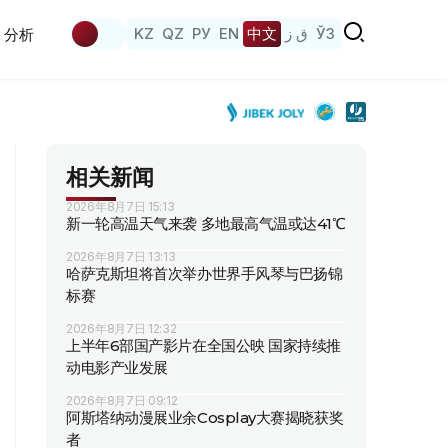
KZ
QZ
РУ
EN
中文
ق ز
ЎЗ
分析
相关新闻
2026年8月7日 15:13
新一轮高温天气来袭 多地最高气温或达41℃
2026年8月7日 13:13
哈萨克斯坦将首次举办世界手风琴与巴扬锦
标赛
2026年8月7日 12:32
上半年6部国产影片在全国公映 国家持续推
动电影产业发展
2026年8月7日 09:12
阿斯塔纳动漫展业余Cosplay大赛揭晓获奖
者