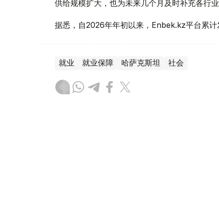
供给规模扩大，也为未来几个月及时补充各行业
据悉，自2026年年初以来，Enbek.kz平台累
就业
就业保障
哈萨克斯坦
社会
叶尔兰 马赞
编译
15:14, 06 8月 2026
哈萨克斯坦飞行员和空乘人员