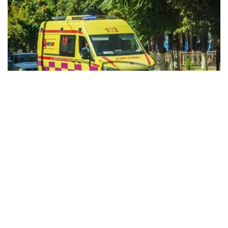
Фото: Kazinform
据哈萨克斯坦卫生部消息，今年前7个月，全国急救医疗服
务共处理525.32万次呼叫。
急救人员主要为心肌梗死、脑卒中、严重创伤、慢性疾病急
性并发症等患者提供紧急医疗救助，同时承担紧急接生以及
道路交通事故现场救援等任务。
目前，哈萨克斯坦全国共有20个独立急救站、92个城市急