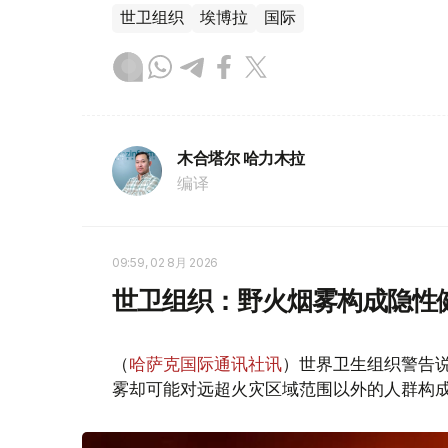
世卫组织
埃博拉
国际
木合塔尔 哈力木拉
编译
09:59, 02 8月 2026
世卫组织：野火烟雾构成隐性
（
哈萨克国际通讯社讯
）世界卫生组织警告
雾却可能对远超火灾区域范围以外的人群构