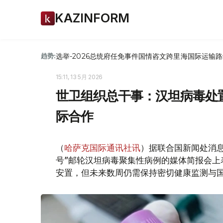
KAZINFORM
选举-2026
总统府
任免
事件
国情咨文
跨里海国际运输路
趋势:
15:11, 13 5月 2026
世卫组织总干事：汉坦病毒处
际合作
（
哈萨克国际通讯社讯
）据联合国新闻处消
号”邮轮汉坦病毒聚集性病例的媒体简报会上
安置，但未来数周仍需保持密切健康监测与