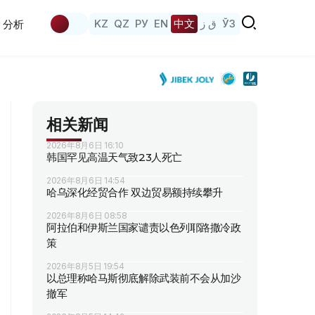
KZ
QZ
РУ
EN
中文
ق ز
ЎЗ
分析
相关新闻
2026年8月6日 16:10
韩国罕见高温天气致23人死亡
2026年8月6日 14:54
哈乌深化经贸合作 双边贸易额持续攀升
2026年8月6日 08:58
阿拉伯和伊斯兰国家谴责以色列耶路撒冷政
策
2026年8月5日 19:54
以总理称哈马斯彻底解除武装前不会从加沙
撤军