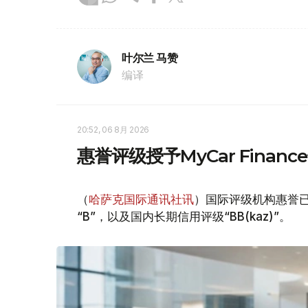
叶尔兰 马赞
编译
20:52, 06 8月 2026
惠誉评级授予MyCar Fina
（
哈萨克国际通讯社讯
）国际评级机构惠誉已授
“B”，以及国内长期信用评级“BB(kaz)”。