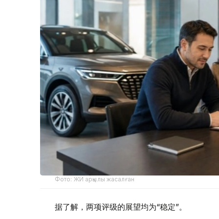
Фото: ЖИ арқылы жасалған
据了解，两项评级的展望均为“稳定”。