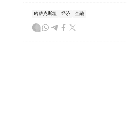
哈萨克斯坦
经济
金融
木合塔尔 哈力木拉
编译
20:18, 06 8月 2026
网上还能卖酒吗？哈贸易和一
（
哈萨克国际通讯社讯
）随着电子商务平台
内围绕相关规定展开了讨论：这一清单是否
现违法销售行为，责任究竟应由谁承担？