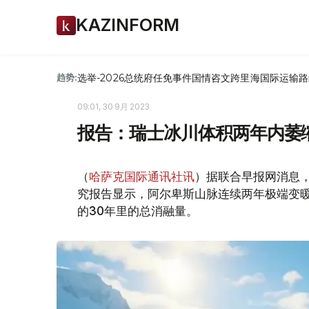
KAZINFORM
选举-2026
总统府
任免
事件
国情咨文
跨里海国际运输路
趋势:
09:01, 30 9月 2023
报告：瑞士冰川体积两年内萎缩
（
哈萨克国际通讯社讯
）据联合早报网消息，
究报告显示，阿尔卑斯山脉连续两年极端变暖
的30年里的总消融量。