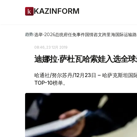
KAZINFORM
选举-2026
总统府
任免
事件
国情咨文
跨里海国际运输路
趋势:
08:46, 23 12月 2019
迪娜拉·萨杜瓦哈索娃入选全球
哈通社/努尔苏丹/12月23日 – 哈萨克斯
TOP-10榜单。