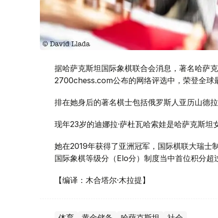
据哈萨克斯坦国际象棋联合会消息，著名哈萨克
2700chess.com公布的网络评选中，荣登
排在她身后的著名棋士包括俄罗斯人亚历山德拉
现年23岁的迪娜拉·萨杜瓦哈索娃是哈萨克斯坦
她在2019年获得了亚洲冠军，国际棋联大瑞士制赛（FI
国际象棋等级分（Elo分）制度当中首位积分超
【编译：木合塔尔·木拉提】
体育
黄金储备
哈萨克斯坦
社会