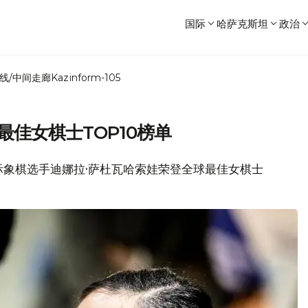
国际
哈萨克斯坦
政治
线/中间走廊
Kazinform-105
最佳女棋士TOP10榜单
坦国际象棋选手迪娜拉·萨杜瓦哈索娃荣登全球最佳女棋士