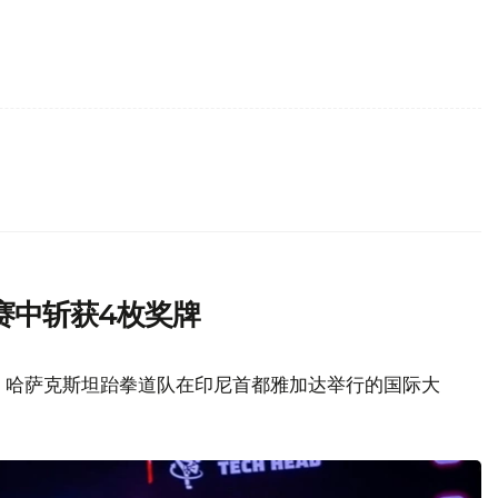
赛中斩获4枚奖牌
z消息，哈萨克斯坦跆拳道队在印尼首都雅加达举行的国际大