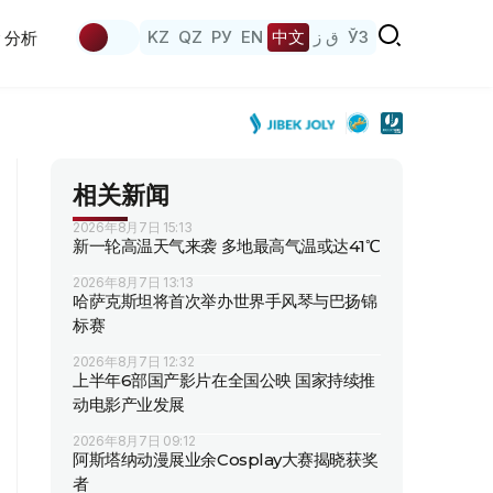
KZ
QZ
РУ
EN
中文
ق ز
ЎЗ
分析
相关新闻
2026年8月7日 15:13
新一轮高温天气来袭 多地最高气温或达41℃
2026年8月7日 13:13
哈萨克斯坦将首次举办世界手风琴与巴扬锦
标赛
2026年8月7日 12:32
上半年6部国产影片在全国公映 国家持续推
动电影产业发展
2026年8月7日 09:12
阿斯塔纳动漫展业余Cosplay大赛揭晓获奖
者