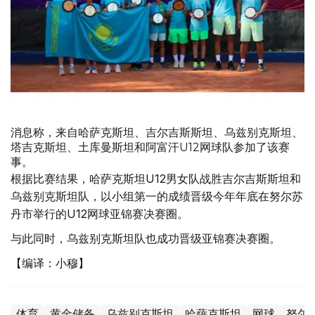
消息称，来自哈萨克斯坦、吉尔吉斯斯坦、乌兹别克斯坦、
塔吉克斯坦、土库曼斯坦和阿富汗U12网球队参加了该赛
事。
根据比赛结果，哈萨克斯坦U12男女队战胜吉尔吉斯斯坦和
乌兹别克斯坦队，以小组第一的成绩晋级今年年底在努尔苏
丹市举行的U12网球亚锦赛决赛圈。
与此同时，乌兹别克斯坦队也成功晋级亚锦赛决赛圈。
【编译：小穆】
体育
黄金储备
乌兹别克斯坦
哈萨克斯坦
网球
努尔