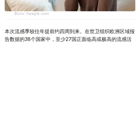
Фото: freepik.com
本次流感季较往年提前约四周到来。在世卫组织欧洲区域报
告数据的38个国家中，至少27国正面临高或极高的流感活
跃水平。
在爱尔兰、吉尔吉斯斯坦、黑山、塞尔维亚、斯洛文尼亚及
英国六国，接受流感样症状检测的患者中超过半数确诊感染
流感病毒。
世卫组织欧洲区域主任克鲁格指出，新型流感毒株——
AH3N2亚型流感病毒——正成为当前感染的主要致病原，
虽然尚无证据显示其致病严重程度有所增加。这一季节性流
感新变种已占欧洲区域确诊病例的90%，表明流感病毒的
微小基因变异就足以对卫生系统构成巨大压力，原因在于人
群对该新变体尚未建立足够的免疫屏障。
尽管疫苗未必能完全阻断感染，但来自英国的早期数据显