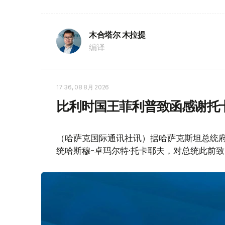
木合塔尔 木拉提
编译
17:36, 08 8月 2026
比利时国王菲利普致函感谢托
（哈萨克国际通讯社讯）据哈萨克斯坦总统
统哈斯穆-卓玛尔特·托卡耶夫，对总统此前