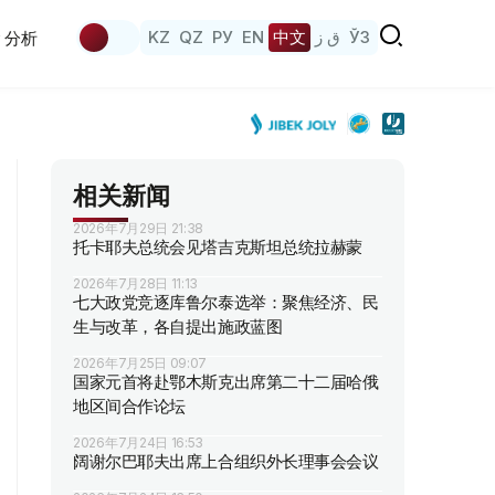
KZ
QZ
РУ
EN
中文
ق ز
ЎЗ
分析
相关新闻
2026年7月29日 21:38
托卡耶夫总统会见塔吉克斯坦总统拉赫蒙
2026年7月28日 11:13
七大政党竞逐库鲁尔泰选举：聚焦经济、民
生与改革，各自提出施政蓝图
2026年7月25日 09:07
国家元首将赴鄂木斯克出席第二十二届哈俄
地区间合作论坛
2026年7月24日 16:53
阔谢尔巴耶夫出席上合组织外长理事会会议