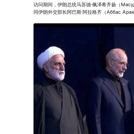
访问期间，伊朗总统马苏德·佩泽希齐扬（Масуд
同伊朗外交部长阿巴斯·阿拉格齐（Аббас Ара