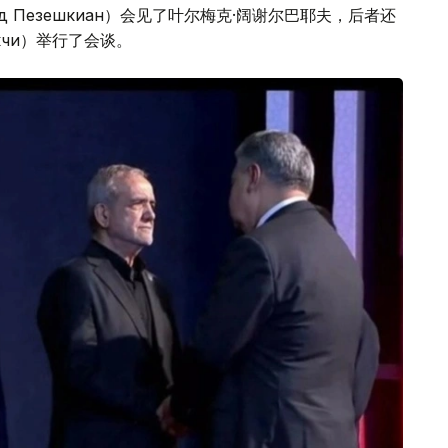
 Пезешкиан）会见了叶尔梅克·阔谢尔巴耶夫，后者还
кчи）举行了会谈。