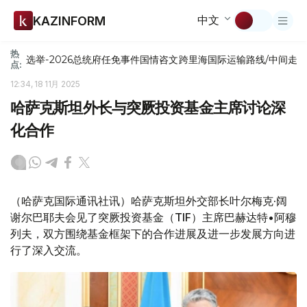
中文
KAZINFORM
热
选举-2026
总统府
任免
事件
国情咨文
跨里海国际运输路线/中间走
点:
12:34, 18 11月 2025
哈萨克斯坦外长与突厥投资基金主席讨论深
化合作
（哈萨克国际通讯社讯）哈萨克斯坦外交部长叶尔梅克·阔
谢尔巴耶夫会见了突厥投资基金（TIF）主席巴赫达特•阿穆
列夫，双方围绕基金框架下的合作进展及进一步发展方向进
行了深入交流。