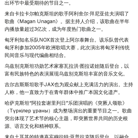
出环节中最受期待的节目之一。
来自卡拉卡尔帕克斯坦的歌手阿利舍尔·拜尼亚佐夫演唱了
歌曲《Magan Unagan》。据主持人介绍，该歌曲在半年
内播放量超过3亿次，成为年度热门歌曲之一。
匈牙利知名乐队NOX首次登上阿尔泰舞台。该乐队曾代表
匈牙利参加2005年欧洲歌唱大赛，此次演出将匈牙利传统
民间音乐与现代编曲相结合。
乌兹别克斯坦功勋艺术家塞瓦拉洪·图拉诺娃随后登台，以
富有民族特色的表演展现乌兹别克斯坦丰富的音乐文化。
吉尔吉斯斯坦歌手JAX也为观众献上充满活力的演出。主持
人称，他一直致力于在青年群体中推广本国文化遗产。
哈萨克斯坦“阿拉套谢里列日”乐团演唱的《突厥人颂歌》
（Түркілер ұраны）成为整场演出的重要节目之一。歌曲
突出体现了艺术节的核心主题，即突厥世界共同的历史根
源、语言文化和精神联系。
来自土耳其的特邀嘉宾穆拉特·亚普拉克随后登台，以融合