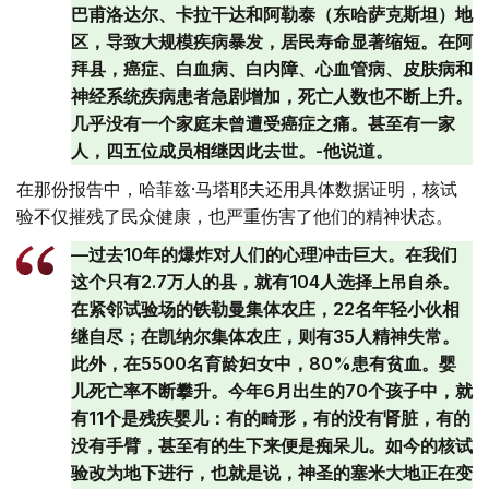
巴甫洛达尔、卡拉干达和阿勒泰（东哈萨克斯坦）地
区，导致大规模疾病暴发，居民寿命显著缩短。在阿
拜县，癌症、白血病、白内障、心血管病、皮肤病和
神经系统疾病患者急剧增加，死亡人数也不断上升。
几乎没有一个家庭未曾遭受癌症之痛。甚至有一家
人，四五位成员相继因此去世。-他说道。
在那份报告中，哈菲兹·马塔耶夫还用具体数据证明，核试
验不仅摧残了民众健康，也严重伤害了他们的精神状态。
—过去10年的爆炸对人们的心理冲击巨大。在我们
这个只有2.7万人的县，就有104人选择上吊自杀。
在紧邻试验场的铁勒曼集体农庄，22名年轻小伙相
继自尽；在凯纳尔集体农庄，则有35人精神失常。
此外，在5500名育龄妇女中，80%患有贫血。婴
儿死亡率不断攀升。今年6月出生的70个孩子中，就
有11个是残疾婴儿：有的畸形，有的没有肾脏，有的
没有手臂，甚至有的生下来便是痴呆儿。如今的核试
验改为地下进行，也就是说，神圣的塞米大地正在变