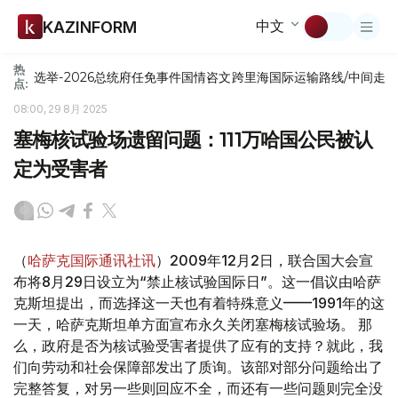
中文
KAZINFORM
热
选举-2026
总统府
任免
事件
国情咨文
跨里海国际运输路线/中间走
点:
08:00, 29 8月 2025
塞梅核试验场遗留问题：111万哈国公民被认
定为受害者
（
哈萨克国际通讯社讯
）2009年12月2日，联合国大会宣
布将8月29日设立为“禁止核试验国际日”。这一倡议由哈萨
克斯坦提出，而选择这一天也有着特殊意义——1991年的这
一天，哈萨克斯坦单方面宣布永久关闭塞梅核试验场。 那
么，政府是否为核试验受害者提供了应有的支持？就此，我
们向劳动和社会保障部发出了质询。该部对部分问题给出了
完整答复，对另一些则回应不全，而还有一些问题则完全没