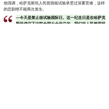
他强调，哈萨克斯坦人民曾因核试验承受过深重苦难，这样
的悲剧绝不能再次发生。
—今天是禁止核试验国际日。这一纪念日是在哈萨克
斯坦倡议下由联合国大会设立的。我们的人民曾因核
武器试验饱受深重苦难，这样的悲剧绝不能重演。为
了子孙后代的美好未来，我们必须巩固和平，进一步
深化国际伙伴关系。我们必须携手努力，彻底放弃核
武器和核试验。和平与安全是全人类共同的至高价
值。-托卡耶夫写道。