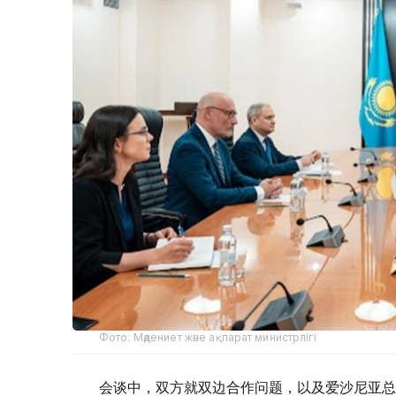
Фото: Мәдениет және ақпарат министрлігі
会谈中，双方就双边合作问题，以及爱沙尼亚总