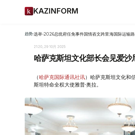
KAZINFORM
选举-2026
总统府
任免
事件
国情咨文
跨里海国际运输路
趋势:
21:20, 29 10月 2025
哈萨克斯坦文化部长会见爱沙
（
哈萨克国际通讯社讯
）哈萨克斯坦文化和信
斯坦特命全权大使雅普·奥拉。