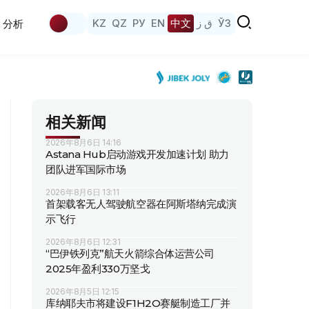
KZ
QZ
РУ
EN
中文
ق ز
ЎЗ
分析
相关新闻
2026年8月6日 14:16
Astana Hub启动游戏开发加速计划 助力
团队进军国际市场
2026年8月6日 13:11
首架载客无人驾驶航空器在阿斯塔纳完成演
示飞行
2026年8月6日 12:31
“巴伊铁列克”航天火箭综合体运营公司
2025年盈利330万坚戈
2026年8月5日 12:15
库纳耶夫市将建设F1H2O赛艇制造工厂并