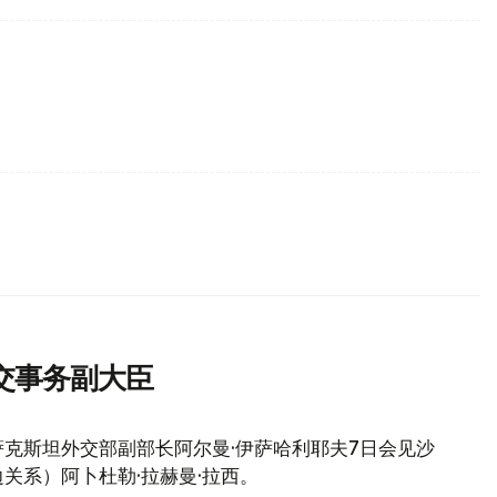
交事务副大臣
克斯坦外交部副部长阿尔曼·伊萨哈利耶夫7日会见沙
关系）阿卜杜勒·拉赫曼·拉西。