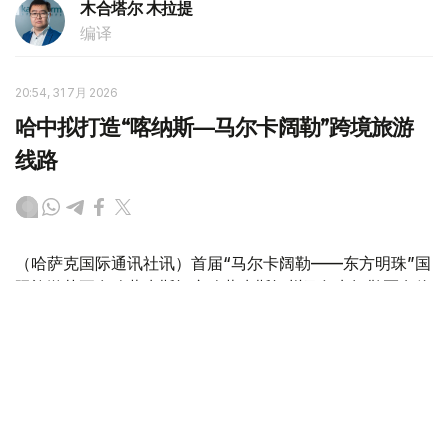
木合塔尔 木拉提
编译
20:54, 31 7月 2026
哈中拟打造“喀纳斯—马尔卡阔勒”跨境旅游
线路
（哈萨克国际通讯社讯）首届“马尔卡阔勒——东方明珠”国
际旅游节正在哈萨克斯坦东哈萨克斯坦州马尔卡阔勒区乌伦
海卡村举行。东哈萨克斯坦州州长努热穆别特·萨赫塔汗诺
夫出席开幕式。