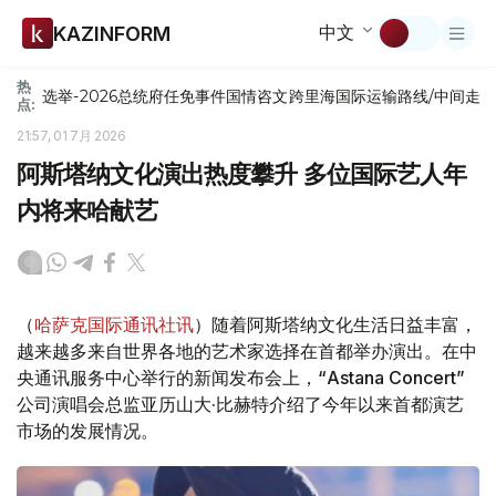
中文
KAZINFORM
热
选举-2026
总统府
任免
事件
国情咨文
跨里海国际运输路线/中间走
点:
21:57, 01 7月 2026
阿斯塔纳文化演出热度攀升 多位国际艺人年
内将来哈献艺
（
哈萨克国际通讯社讯
）随着阿斯塔纳文化生活日益丰富，
越来越多来自世界各地的艺术家选择在首都举办演出。在中
央通讯服务中心举行的新闻发布会上，“Astana Concert”
公司演唱会总监亚历山大·比赫特介绍了今年以来首都演艺
市场的发展情况。