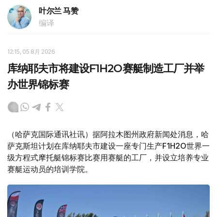
叶尔兰 马赞
编译
12:15, 05 8月 2026
库纳耶夫市将建设F1H2O赛艇制造工厂并举
办世界锦标赛
（哈萨克国际通讯社讯）据阿拉木图州政府新闻处消息，哈
萨克斯坦计划在库纳耶夫市建设一座专门生产F1H2O世界一
级方程式摩托艇锦标赛比赛用赛艇的工厂，并设立培养专业
赛艇运动员的培训学院。