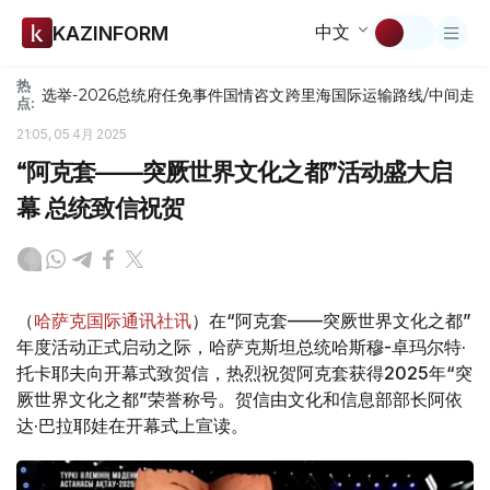
中文
KAZINFORM
热
选举-2026
总统府
任免
事件
国情咨文
跨里海国际运输路线/中间走
点:
21:05, 05 4月 2025
“阿克套——突厥世界文化之都”活动盛大启
幕 总统致信祝贺
（
哈萨克国际通讯社讯
）在“阿克套——突厥世界文化之都”
年度活动正式启动之际，哈萨克斯坦总统哈斯穆-卓玛尔特·
托卡耶夫向开幕式致贺信，热烈祝贺阿克套获得2025年“突
厥世界文化之都”荣誉称号。贺信由文化和信息部部长阿依
达·巴拉耶娃在开幕式上宣读。