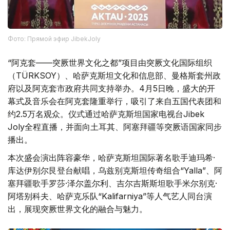
Фото: Прямой эфир JibekJoly
“阿克套——突厥世界文化之都”项目由突厥文化国际组织
（TÜRKSOY）、哈萨克斯坦文化和信息部、曼格斯套州政
府以及阿克套市政府共同支持举办。4月5日晚，盛大的开
幕式及音乐会在阿克套隆重举行，吸引了来自五国代表团和
约2.5万名观众。仪式通过哈萨克斯坦国家电视台Jibek
Joly全程直播，并面向土耳其、阿塞拜疆等突厥语国家同步
播出。
本次盛会演出阵容豪华，哈萨克斯坦国际著名歌手迪玛希·
库达伊别尔艮登台献唱，乌兹别克斯坦传奇组合“Yalla”、阿
塞拜疆歌手罗莎·泽尔盖尔利、吉尔吉斯斯坦歌手米尔别克·
阿塔别科夫、哈萨克乐队“Kalifarniya”等人气艺人同台演
出，展现突厥世界文化的融合与魅力。