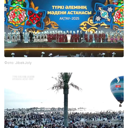
Фото: JibekJoly