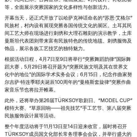
等，全面展示突厥国家的文化多样性与创新活力。
开幕当天，还正式开放了以哈萨克神话命名的“苏恩·艾格尔”
民族村，村内设有展现突厥各国传统文化的展区。土耳其民
间工艺大师在现场进行刺绣和大理石雕刻的演示教学，土库
曼斯坦代表团则带来富有民族特色的传统地毯、刺绣服饰及
饰品，展示各族工艺技艺的独特魅力。
根据活动日程，4月7日至9日将举行“突厥舞蹈韵律”国际舞
蹈大赛，5月29日将召开题为“突厥民族文明及其在世界文
化中的地位”的国际学术实务会议；6月15日，纪念作曲家努
尔吉萨·特连季耶夫诞辰100周年的“曼格斯套旋律”突厥作曲
家音乐节也将拉开帷幕。
此外，还将举办第26届TÜRKSOY歌剧日、“MODEL CUP”
模特大赛、“草原回响——祖先技艺”手工艺节、第八届突厥
民族服饰设计展等活动。
整个年度活动将于11月13日至14日迎来收官，届时将召开
TÜRKSOY成员国文化部长常务理事会会议，并举行盛大的