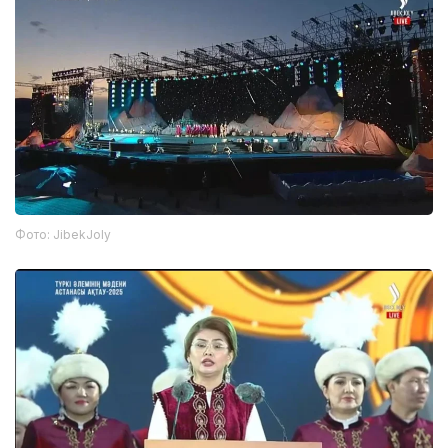
Фото: JibekJoly