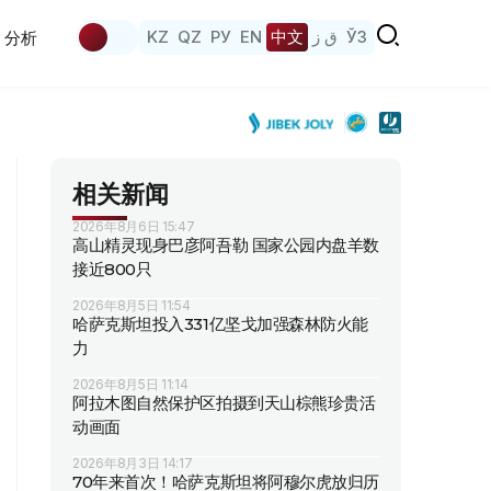
KZ
QZ
РУ
EN
中文
ق ز
ЎЗ
分析
相关新闻
2026年8月6日 15:47
高山精灵现身巴彦阿吾勒 国家公园内盘羊数
接近800只
2026年8月5日 11:54
哈萨克斯坦投入331亿坚戈加强森林防火能
力
2026年8月5日 11:14
阿拉木图自然保护区拍摄到天山棕熊珍贵活
动画面
2026年8月3日 14:17
70年来首次！哈萨克斯坦将阿穆尔虎放归历