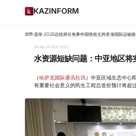
KAZINFORM
选举-2026
总统府
任免
事件
国情咨文
跨里海国际运输路
趋势:
08:49, 04 10月 2023
水资源短缺问题：中亚地区将
（
哈萨克国际通讯社讯
）中亚区域生态中心
有重要社会意义的民生工程总造价预计将超过