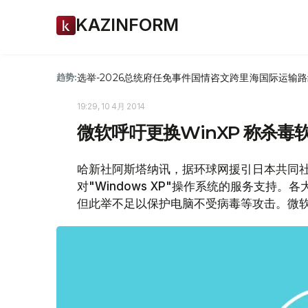
KAZINFORM
选举-2026
总统府
任免
事件
国情咨文
跨里海国际运输路
趋势:
19:29, 10 4月 2014
微软呼吁更换WinXP 称杀
哈新社阿斯塔纳讯，据环球网援引日本共同社
对"Windows XP"操作系统的服务支持
但此举不足以保护电脑不受病毒等攻击。微