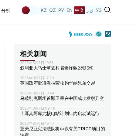
KZ
QZ
РУ
EN
中文
ق ز
ЎЗ
分析
相关新闻
2026年8月7日 19:51
叙利亚大马士革农村省爆炸致2死13伤
2026年8月7日 17:20
英国政府批准派拉蒙收购华纳兄弟交易
2026年8月7日 10:44
乌兹别克斯坦首颗卫星在中国成功发射升空
2026年8月7日 09:49
土耳其阿库尤核电站计划年内启动试运行
2026年8月6日 19:47
亚美尼亚宪法法院将审议有关TRIPP项目的
法案