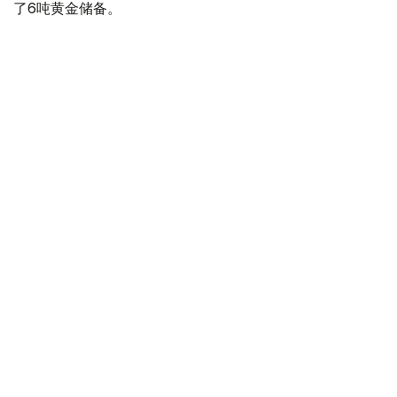
了6吨黄金储备。
全球各国央行在第二季度共购买了约289吨黄金，比2025年
同期增长了62%。去年同期，黄金购买量约为178吨。
世界黄金协会称，黄金需求的增长受到地缘政治不确定性、
本季度贵金属价格下跌，以及各国寻求国际储备多元化等因
素的影响。
根据该协会进行的一项调查，89%的央行行长预计未来一
年全球黄金储备量将会增加。45%的受访者表示，他们的
国家计划增加黄金储备。
黄金储备
哈萨克斯坦
经济
央行
金融
木合塔尔 哈力木拉
编译
12:31, 30 7月 2026