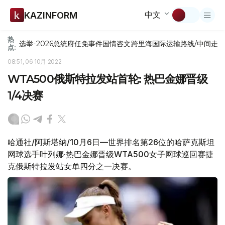
中文
KAZINFORM
热
选举-2026
总统府
任免
事件
国情咨文
跨里海国际运输路线/中间走
点:
08:51, 06 10月 2022
WTA500俄斯特拉发站首轮: 热巴金娜晋级
1/4决赛
哈通社/阿斯塔纳/10月6日—世界排名第26位的哈萨克斯坦
网球选手叶列娜·热巴金娜晋级WTA500女子网球巡回赛捷
克俄斯特拉发站女单四分之一决赛。