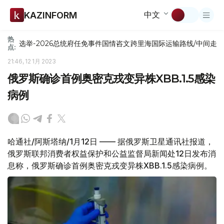
中文
KAZINFORM
热
选举-2026
总统府
任免
事件
国情咨文
跨里海国际运输路线/中间走
点:
21:46, 12 1月 2023
俄罗斯确诊首例奥密克戎变异株XBB.1.5感染
病例
哈通社/阿斯塔纳/1月12日 —— 据俄罗斯卫星通讯社报道，
俄罗斯联邦消费者权益保护和公益监督局新闻处12日发布消
息称，俄罗斯确诊首例奥密克戎变异株XBB.1.5感染病例。