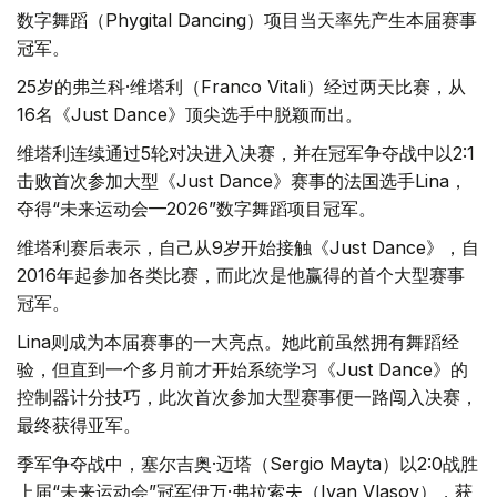
数字舞蹈（Phygital Dancing）项目当天率先产生本届赛事
冠军。
25岁的弗兰科·维塔利（Franco Vitali）经过两天比赛，从
16名《Just Dance》顶尖选手中脱颖而出。
维塔利连续通过5轮对决进入决赛，并在冠军争夺战中以2:1
击败首次参加大型《Just Dance》赛事的法国选手Lina，
夺得“未来运动会—2026”数字舞蹈项目冠军。
维塔利赛后表示，自己从9岁开始接触《Just Dance》，自
2016年起参加各类比赛，而此次是他赢得的首个大型赛事
冠军。
Lina则成为本届赛事的一大亮点。她此前虽然拥有舞蹈经
验，但直到一个多月前才开始系统学习《Just Dance》的
控制器计分技巧，此次首次参加大型赛事便一路闯入决赛，
最终获得亚军。
季军争夺战中，塞尔吉奥·迈塔（Sergio Mayta）以2:0战胜
上届“未来运动会”冠军伊万·弗拉索夫（Ivan Vlasov），获