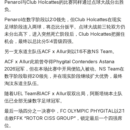
Penarol与Club Holcattes的比赛同样通过点球大战分出胜
负。
Penarol在数字阶段以2:0领先，但Club Holcattes在现实
足球阶段连入两球，将总比分扳平。点球大战前三轮双方仍
未分出高下，进入突然死亡阶段后，Club Holcattes把握住
机会，最终以总比分5:4晋级四强。
另一支东道主队伍ACF x Allur则以1:6不敌NS Team。
ACF x Allur此前曾夺得Phygital Contenders Astana
2026冠军，但在本场比赛中开局便陷入被动。NS Team在
数字阶段取得2:0领先，并在现实阶段继续扩大优势，最终
淘汰东道主队伍。
随着UEL Team和ACF x Allur双双出局，阿斯塔纳本土队
伍已全部无缘数字足球冠军。
最后一场四分之一决赛中，FC OLYMPIC PHYGITAL以2:1
击败FFK “ROTOR CISS GROUP”，锁定最后一个四强席
位。