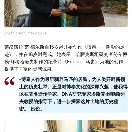
Photo credit: mfa.gov.kz
莱昂诺拉·范·德尔斯自15岁起开始创作《博泰——阴影的足
迹》，并在18岁时完成。她表示，哈萨克斯坦研究者努尔博
勒·拜穆哈诺夫制作的纪录片《Equus：马史》为她的创作
提供了丰富的灵感源泉。
-博泰人作为最早驯养马匹的居民，为人类开辟新领
土的历史壮举。正是对博泰文化的深厚兴趣，使我得
以在著名遗传学家、DNA研究专家埃斯克·维勒斯列
夫教授的指导下，进一步探索这片土地的历史秘
密。-她说。