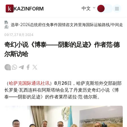
中文
KAZINFORM
热
选举-2026
总统府
任免
事件
国情咨文
跨里海国际运输路线/中间走
点:
09:17, 27 8月 2024
奇幻小说《博泰——阴影的足迹》作者范·德
尔斯访哈
（
哈萨克国际通讯社讯
）8月26日，哈萨克斯坦外交部副部
长罗曼·瓦西连科在阿斯塔纳会见了丹麦历史奇幻小说《博
泰——阴影的足迹》的作者莱昂诺拉·范·德尔斯。