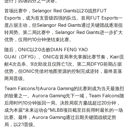
进行了四场四分之一决赛。
首场比赛中，Selangor Red Giants以2:0战胜FUT
Esports，成为首支晋级四强的队伍。首局FUT Esports一
度占据主动，但Selangor Red Giants通过关键团战逐渐扭
转局势。第二局比赛中，Selangor Red Giants进一步扩大
优势，仅用约10分钟便结束比赛。
随后，ONIC以2:0击败DIAN FENG YAO
GUAI（DFYG）。ONIC在首局率先掌握比赛节奏，Kairi贡
献4次击杀、9次助攻且仅阵亡1次。第二局DFYG前期占据
优势，但ONIC凭借对地图资源的控制完成逆转，最终直落
两局晋级。
Team Falcons与Aurora Gaming的比赛则成为当天最激烈
的较量之一。Aurora Gaming先下一城，Team Falcons随
后用时约10分钟扳回一局。决胜局双方鏖战超过20分钟，
成为本届“未来运动会”MLBB项目截至目前用时最长的一场
比赛。最终，Aurora Gaming通过后期关键团战锁定胜
局，以2:1晋级。